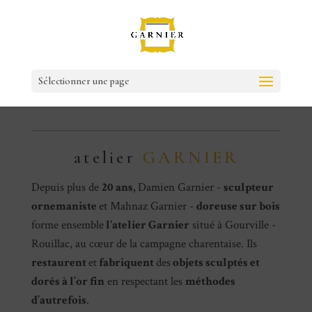
Sélectionner une page
atelier
GARNIER
Depuis plus de
20 ans,
Damien Garnier -
sculpteur
ornemaniste
et Mahnaz Garnier -
doreuse sur bois
forme ensemble
l'atelier Garnier
situé à Gourville -
Rouillac, au cœur de la campagne charentaise. Ils
restaurent
et
fabriquent
des
objets sculptés et
dorés à l’or fin
en respectant les
méthodes
d’autrefois
.