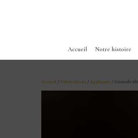
Accueil
Notre histoire
Accueil
/
Fabrications
/
Appliques
/ Console tê