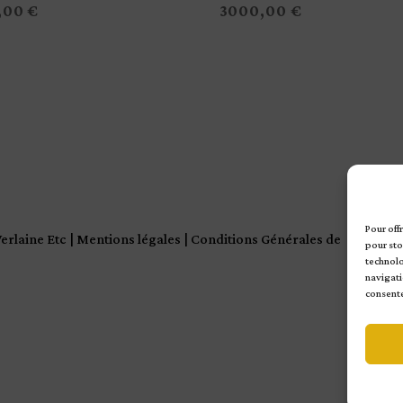
,00
€
3000,00
€
Pour off
Verlaine Etc
|
Mentions légales
|
Conditions Générales de
pour sto
technolo
navigatio
consente