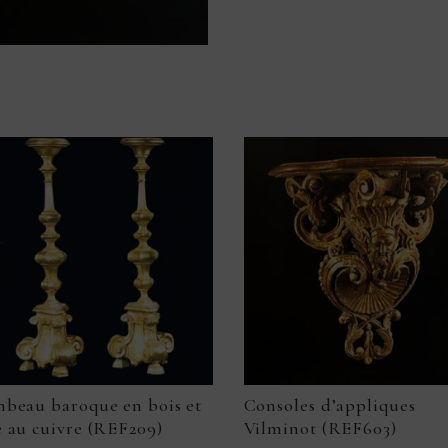
mbeau baroque en bois et
Consoles d’appliques
 au cuivre (REF209)
Vilminot (REF603)