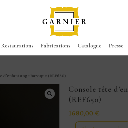
Restaurations
Fabrications
Catalogue
Presse
te d’enfant ange baroque (REF650)
Console tête d’e
(REF650)
1680,00
€