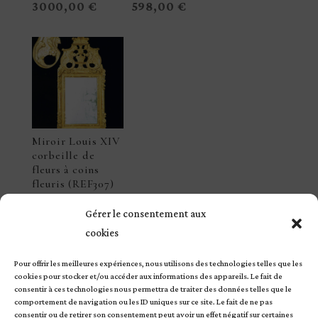
3000,00
€
598,00
€
Miroir Louis XIV
corbeille de
fleurs à coins
fleuris (REF307)
3000,00
€
Gérer le consentement aux
cookies
Pour offrir les meilleures expériences, nous utilisons des technologies telles que les
cookies pour stocker et/ou accéder aux informations des appareils. Le fait de
consentir à ces technologies nous permettra de traiter des données telles que le
comportement de navigation ou les ID uniques sur ce site. Le fait de ne pas
consentir ou de retirer son consentement peut avoir un effet négatif sur certaines