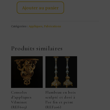
Ajouter au panier
quantité
de
Consoles
Catégories :
Appliques
,
Fabrications
d'appliques
Régence
abondante
Produits similaires
(REF602)
Consoles
Flambeau en bois
d’appliques
sculpté et doré à
Vilminot
l’or fin et peint
(REF603)
(REF206)