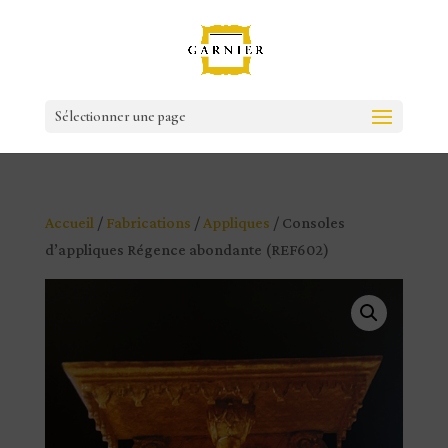
Sélectionner une page
Accueil
/
Fabrications
/
Appliques
/ Consoles
d’appliques Régence abondante (REF602)