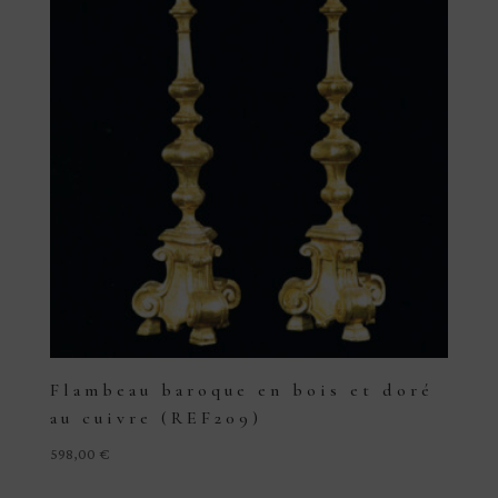
Flambeau baroque en bois et doré
au cuivre (REF209)
598,00
€