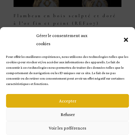
Flambeau en bois sculpté et doré
à l’or fin et peint (REF207)
1136,00
€
Gérer le consentement aux
cookies
Pour offrir les meilleures expériences, nous utilisons des technologies telles que les
cookies pour stocker et/ou accéder aux informations des appareils. Le fait de
consentir à ces technologies nous permettra de traiter des données telles que le
comportement de navigation ou les ID uniques sur ce site. Le fait de ne pas
consentir ou de retirer son consentement peut avoir un effet négatif sur certaines
© Copyright Atelier Garnier – Site réalisé par
Verlaine
caractéristiques et fonctions.
Etc
|
Mentions légales
|
Conditions Générales de
Vente
|
Conditions Générales d’Utilisation
Accepter
Refuser
Voir les préférences