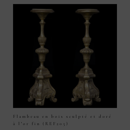
Flambeau en bois sculpté et doré
à l’or fin (REF205)