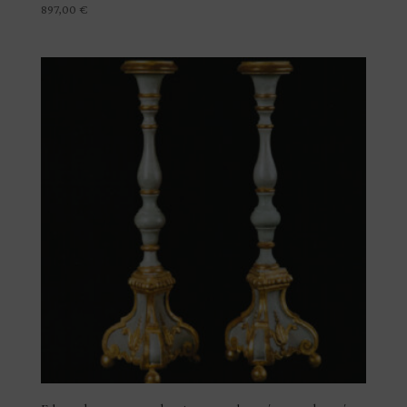
897,00
€