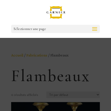
Sélectionner une page
Accueil
/
Fabrications
/ Flambeaux
Flambeaux
4 résultats affichés