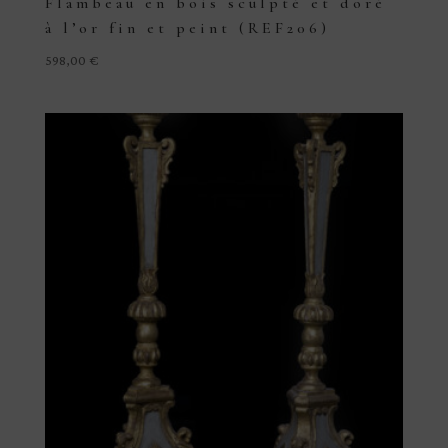
Flambeau en bois sculpté et doré
à l’or fin et peint (REF206)
598,00
€