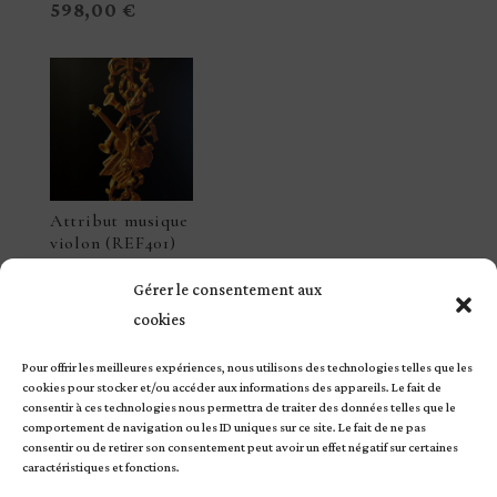
598,00
€
Attribut musique
violon (REF401)
3120,00
€
Gérer le consentement aux
cookies
Pour offrir les meilleures expériences, nous utilisons des technologies telles que les
cookies pour stocker et/ou accéder aux informations des appareils. Le fait de
consentir à ces technologies nous permettra de traiter des données telles que le
comportement de navigation ou les ID uniques sur ce site. Le fait de ne pas
consentir ou de retirer son consentement peut avoir un effet négatif sur certaines
© Copyright Atelier Garnier – Site réalisé par
Verlaine
caractéristiques et fonctions.
Etc
|
Mentions légales
|
Conditions Générales de