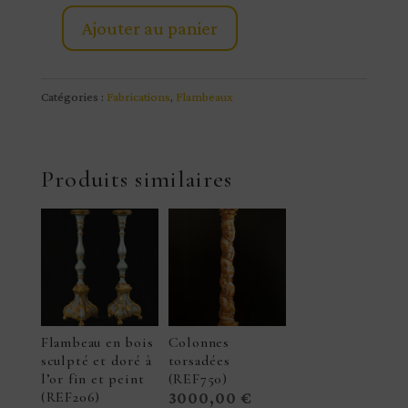
Ajouter au panier
quantité
de
Flambeau
Catégories :
Fabrications
,
Flambeaux
en
bois
sculpté
Produits similaires
et
doré
à
l'or
fin
et
peint
Flambeau en bois
Colonnes
(REF207)
sculpté et doré à
torsadées
l’or fin et peint
(REF750)
(REF206)
3000,00
€