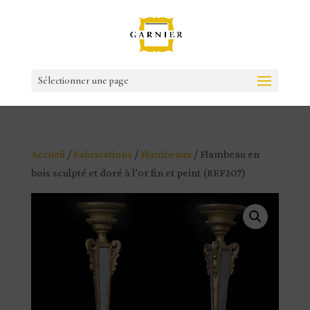
Sélectionner une page
Accueil
/
Fabrications
/
Flambeaux
/ Flambeau en
bois sculpté et doré à l’or fin et peint (REF207)